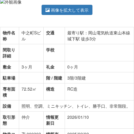
画像を拡大して表示
物件名
中之町Sビ
交通
最寄り駅：岡山電気軌道東山本線
称
ル
城下駅 徒歩3分
間取り
学校
詳細
敷金
3ヶ月
礼金
0ヶ月
駐車場
階 / 階建
3階/3階建
専有面
72.52㎡
構造
RC造
積
設備
照明、空調、ミニキッチン、トイレ、勝手口、非常階段。
取引形
仲介
情報更
2026/01/10
態
新日