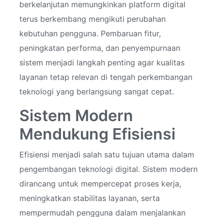
berkelanjutan memungkinkan platform digital
terus berkembang mengikuti perubahan
kebutuhan pengguna. Pembaruan fitur,
peningkatan performa, dan penyempurnaan
sistem menjadi langkah penting agar kualitas
layanan tetap relevan di tengah perkembangan
teknologi yang berlangsung sangat cepat.
Sistem Modern
Mendukung Efisiensi
Efisiensi menjadi salah satu tujuan utama dalam
pengembangan teknologi digital. Sistem modern
dirancang untuk mempercepat proses kerja,
meningkatkan stabilitas layanan, serta
mempermudah pengguna dalam menjalankan