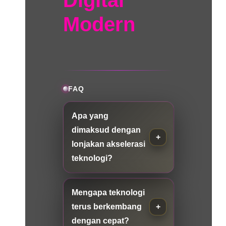
Modern
FAQ
Apa yang
dimaksud dengan
lonjakan akselerasi
teknologi?
Mengapa teknologi
terus berkembang
dengan cepat?