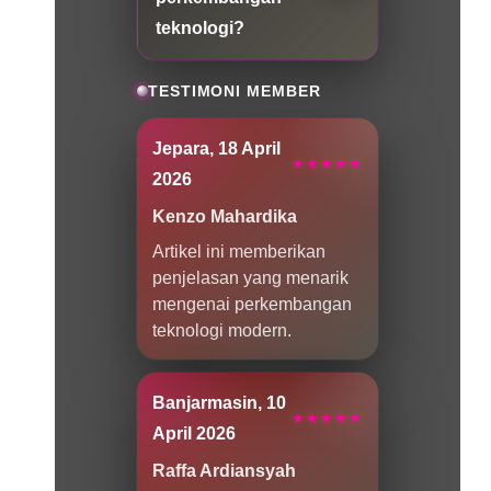
teknologi?
TESTIMONI MEMBER
Jepara, 18 April
★★★★★
2026
Kenzo Mahardika
Artikel ini memberikan
penjelasan yang menarik
mengenai perkembangan
teknologi modern.
Banjarmasin, 10
★★★★★
April 2026
Raffa Ardiansyah