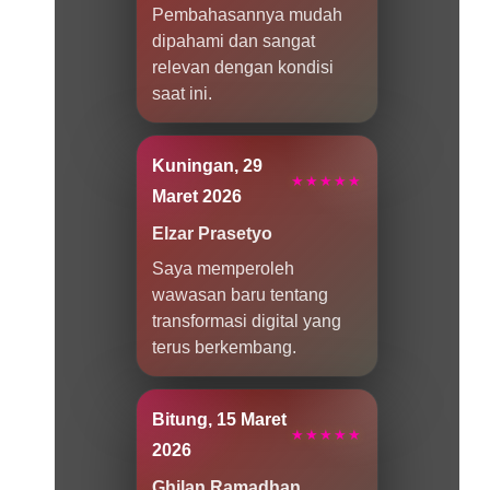
Pembahasannya mudah
dipahami dan sangat
relevan dengan kondisi
saat ini.
Kuningan, 29
★★★★★
Maret 2026
Elzar Prasetyo
Saya memperoleh
wawasan baru tentang
transformasi digital yang
terus berkembang.
Bitung, 15 Maret
★★★★★
2026
Ghilan Ramadhan