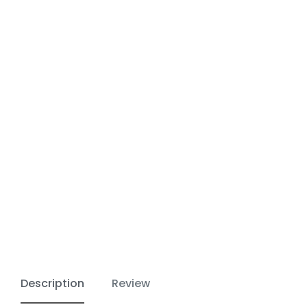
Situs
SITUS
SITUS
SLOT
Situs
Slot
SLOT
TOGEL
ONLINE
Slot
Online
Online
Regular
Regular
Regular
25.000
25.000
25.000
Regular
price
price
price
Regular
25.000
25.000
price
price
Description
Review