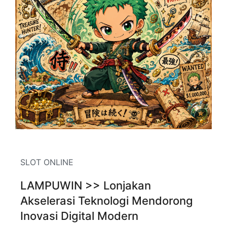
SLOT ONLINE
LAMPUWIN >> Lonjakan
Akselerasi Teknologi Mendorong
Inovasi Digital Modern