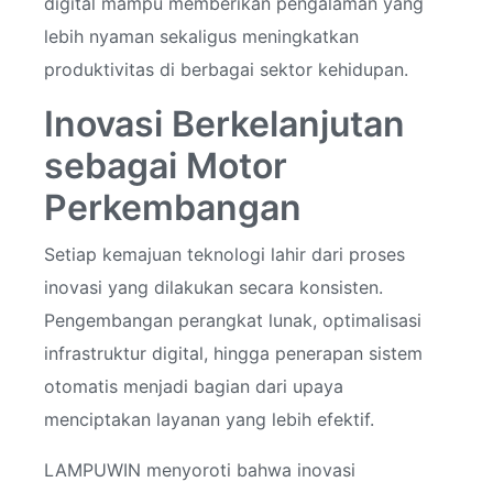
digital mampu memberikan pengalaman yang
lebih nyaman sekaligus meningkatkan
produktivitas di berbagai sektor kehidupan.
Inovasi Berkelanjutan
sebagai Motor
Perkembangan
Setiap kemajuan teknologi lahir dari proses
inovasi yang dilakukan secara konsisten.
Pengembangan perangkat lunak, optimalisasi
infrastruktur digital, hingga penerapan sistem
otomatis menjadi bagian dari upaya
menciptakan layanan yang lebih efektif.
LAMPUWIN menyoroti bahwa inovasi