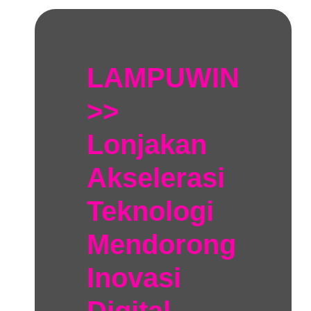
LAMPUWIN
>>
Lonjakan
Akselerasi
Teknologi
Mendorong
Inovasi
Digital