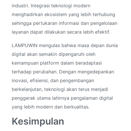
industri. Integrasi teknologi modern
menghadirkan ekosistem yang lebih terhubung
sehingga pertukaran informasi dan pengelolaan
layanan dapat dilakukan secara lebih efektif.
LAMPUWIN mengulas bahwa masa depan dunia
digital akan semakin dipengaruhi oleh
kemampuan platform dalam beradaptasi
terhadap perubahan. Dengan mengedepankan
inovasi, efisiensi, dan pengembangan
berkelanjutan, teknologi akan terus menjadi
penggerak utama lahirnya pengalaman digital
yang lebih modern dan berkualitas.
Kesimpulan